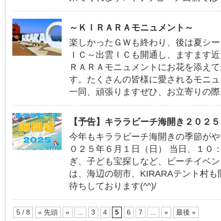
～ＫＩＲＡＲＡモニュメント～
楽しかったＧＷも終わり、後は夏シー
ＩＣ～出雲ＩＣも開通し、ますます近
ＲＡＲＡモニュメントにお花を添えて
す。たくさんの皆様に愛されるモニュ
一同、頑張りますぜひ、お立寄りの際
【予告】キララビーチ海開き２０２５
今年もキララビーチ海開きの季節がや
０２５年６月１日（日） 当日、１０
ぎ、子ども宝探しなど、ビーチイベン
は、海辺の朝市、KIRARAテント村
待ちしております(^^)/
5 / 8
« 先頭
«
...
3
4
5
6
7
...
»
最後 »