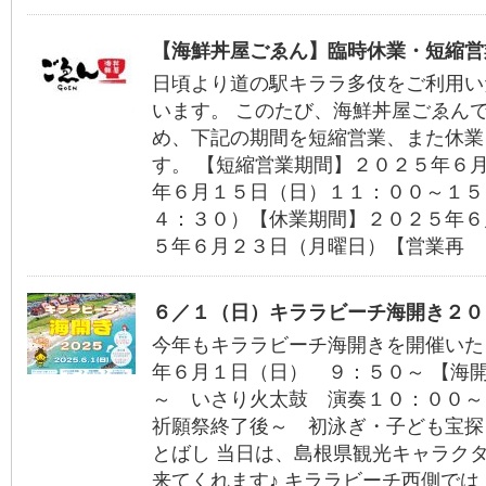
【海鮮丼屋ごゑん】臨時休業・短縮営
日頃より道の駅キララ多伎をご利用い
います。 このたび、海鮮丼屋ごゑん
め、下記の期間を短縮営業、また休業
す。 【短縮営業期間】２０２５年６
年６月１５日（日）１１：００～１５
４：３０）【休業期間】２０２５年６
５年６月２３日（月曜日）【営業再
６／１（日）キララビーチ海開き２０
今年もキララビーチ海開きを開催いた
年６月１日（日） ９：５０～ 【海
～ いさり火太鼓 演奏１０：００～
祈願祭終了後～ 初泳ぎ・子ども宝探
とばし 当日は、島根県観光キャラク
来てくれます♪ キララビーチ西側で