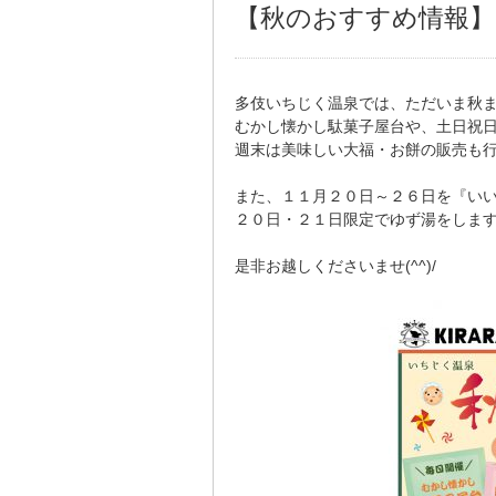
【秋のおすすめ情報】
多伎いちじく温泉では、ただいま秋
むかし懐かし駄菓子屋台や、土日祝
週末は美味しい大福・お餅の販売も
また、１１月２０日～２６日を『い
２０日・２１日限定でゆず湯をしま
是非お越しくださいませ(^^)/