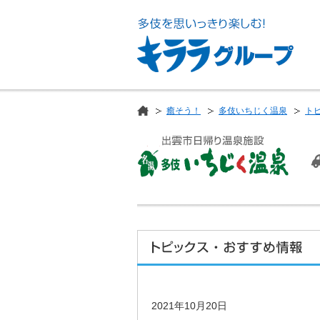
癒そう！
多伎いちじく温泉
ト
2021年10月20日