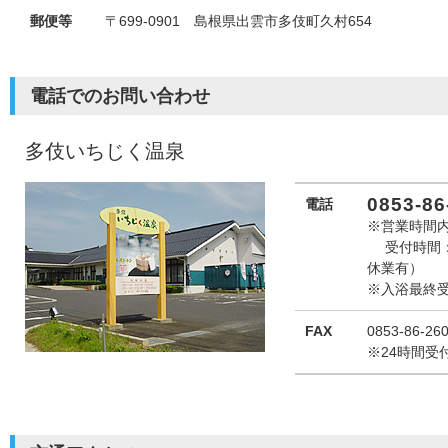
郵便等
〒699-0901 島根県出雲市多伎町久村654
電話でのお問い合わせ
多伎いちじく温泉
0853-86
電話
※営業時間
受付時間：1
休業有）
※入浴最終受
FAX
0853-86-26
※24時間受