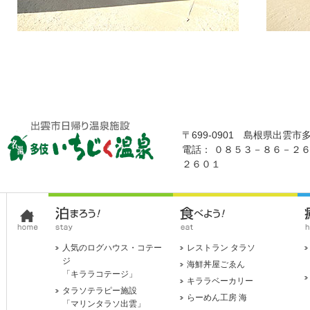
〒699-0901 島根県出雲市
電話： ０８５３－８６－２
２６０１
人気のログハウス・コテー
レストラン タラソ
ジ
海鮮丼屋ごゑん
「キララコテージ」
キララベーカリー
タラソテラピー施設
らーめん工房 海
「マリンタラソ出雲」