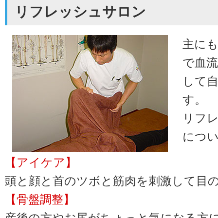
リフレッシュサロン
主に
で血
して
す。
リフ
につ
【アイケア】
頭と顔と首のツボと筋肉を刺激して目
【骨盤調整】
産後の方やお尻がちょっと気になる方